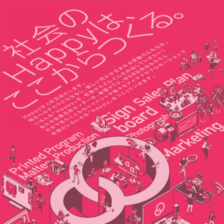
HOME
ホーム
NEWS
お知らせ
RECRUIT
リクルート
WORKS
実績
CONTACT
お問い合わせ
ABOUT
佐賀広告センターとは
FACEBOOK
フェイスブック