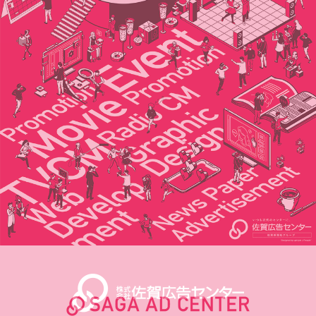
[SAGA]
0952-28-3888
[FUKUOKA]
092-791-3114